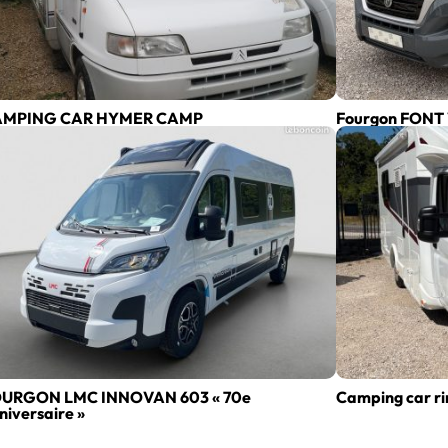
AMPING CAR HYMER CAMP
Fourgon FON
URGON LMC INNOVAN 603 « 70e
Camping car ri
niversaire »